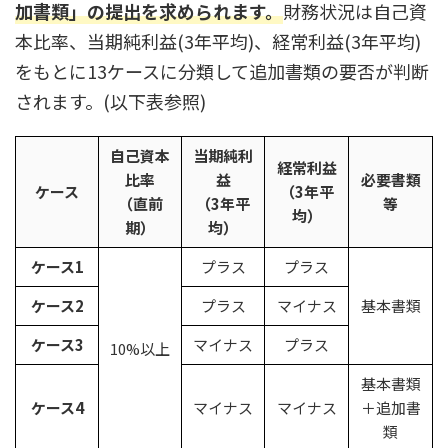
加書類」の提出を求められます。
財務状況は自己資
本比率、当期純利益(3年平均)、経常利益(3年平均)
をもとに13ケースに分類して追加書類の要否が判断
されます。(以下表参照)
自己資本
当期純利
経常利益
比率
益
必要書類
ケース
（3年平
（直前
（3年平
等
均）
期）
均）
ケース1
プラス
プラス
ケース2
プラス
マイナス
基本書類
ケース3
マイナス
プラス
10%以上
基本書類
ケース4
マイナス
マイナス
＋追加書
類